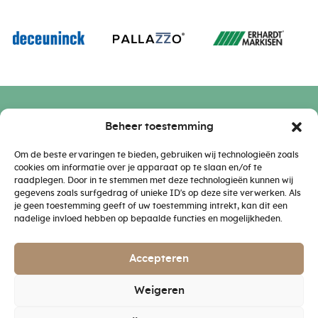
Beheer toestemming
Showroom
Openingstijden
Glacisweg 36
Maandag:
van 09.00 – 16.30
Om de beste ervaringen te bieden, gebruiken wij technologieën zoals
cookies om informatie over je apparaat op te slaan en/of te
4561 HG, Hulst
Dinsdag:
van 09.00 – 16.30
raadplegen. Door in te stemmen met deze technologieën kunnen wij
Woensdag:
van 09.00 – 16.30
gegevens zoals surfgedrag of unieke ID's op deze site verwerken. Als
Donderdag:
van 09.00 – 16.30
je geen toestemming geeft of uw toestemming intrekt, kan dit een
Contact
Vrijdag:
van 09.00 – 16.30
nadelige invloed hebben op bepaalde functies en mogelijkheden.
Zaterdag:
Op afspraak
+31 (0)114 310 437
Zondag:
Gesloten
info@petribi.nl
Accepteren
Weigeren
© 2026 Petribi
/
Privacy verklaring
/
Voorwaarden