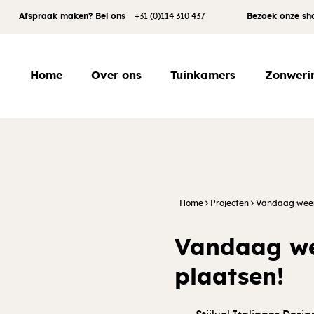
Afspraak maken?
Bel ons
+31 (0)114 310 437
Bezoek onze s
Home
Over ons
Tuinkamers
Zonweri
Home
Projecten
Vandaag weer
Vandaag we
plaatsen!