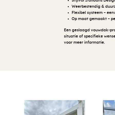
Stijlvol Italiaans Desi
Weerbestendig & duurz
Flexibel systeem – een
Op maat gemaakt – perf
Een geslaagd vouwdak-proje
situatie of specifieke we
voor meer informatie.