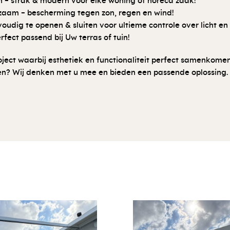
gn – strak & modern voor elke woning of horeca zaak!
aam – bescherming tegen zon, regen en wind!
voudig te openen & sluiten voor ultieme controle over licht e
ect passend bij Uw terras of tuin!
ct waarbij esthetiek en functionaliteit perfect samenkomen
nsen? Wij denken met u mee en bieden een passende oplossing