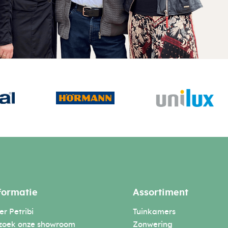
formatie
Assortiment
r Petribi
Tuinkamers
zoek onze showroom
Zonwering